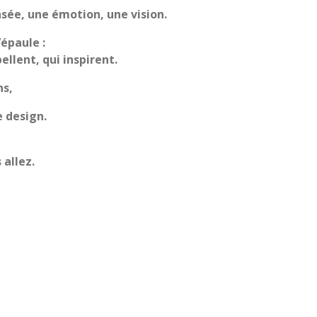
sée, une émotion, une vision.
’épaule :
llent, qui inspirent.
ns,
 design.
 allez.